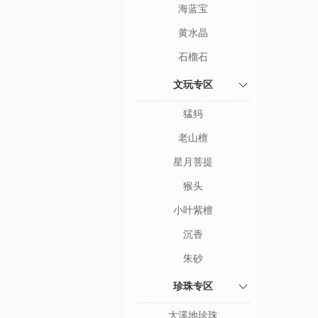
海蓝宝
黄水晶
石榴石
文玩专区
猛犸
老山檀
星月菩提
猴头
小叶紫檀
沉香
朱砂
珍珠专区
大溪地珍珠