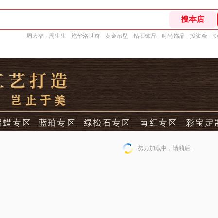
周大福
周生生
施华洛世奇
黄金吊坠
钻石饰品
时尚饰品
投资金
K
努力加载中，请稍后...